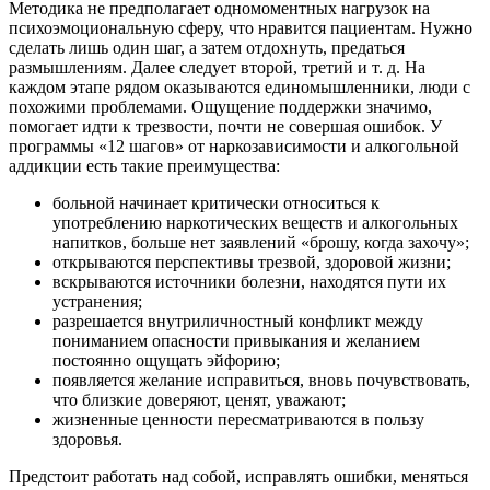
Методика не предполагает одномоментных нагрузок на
психоэмоциональную сферу, что нравится пациентам. Нужно
сделать лишь один шаг, а затем отдохнуть, предаться
размышлениям. Далее следует второй, третий и т. д. На
каждом этапе рядом оказываются единомышленники, люди с
похожими проблемами. Ощущение поддержки значимо,
помогает идти к трезвости, почти не совершая ошибок. У
программы «12 шагов» от наркозависимости и алкогольной
аддикции есть такие преимущества:
больной начинает критически относиться к
употреблению наркотических веществ и алкогольных
напитков, больше нет заявлений «брошу, когда захочу»;
открываются перспективы трезвой, здоровой жизни;
вскрываются источники болезни, находятся пути их
устранения;
разрешается внутриличностный конфликт между
пониманием опасности привыкания и желанием
постоянно ощущать эйфорию;
появляется желание исправиться, вновь почувствовать,
что близкие доверяют, ценят, уважают;
жизненные ценности пересматриваются в пользу
здоровья.
Предстоит работать над собой, исправлять ошибки, меняться