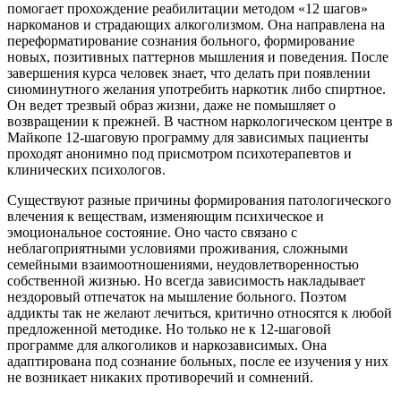
помогает прохождение реабилитации методом «12 шагов»
наркоманов и страдающих алкоголизмом. Она направлена на
переформатирование сознания больного, формирование
новых, позитивных паттернов мышления и поведения. После
завершения курса человек знает, что делать при появлении
сиюминутного желания употребить наркотик либо спиртное.
Он ведет трезвый образ жизни, даже не помышляет о
возвращении к прежней. В частном наркологическом центре в
Майкопе 12-шаговую программу для зависимых пациенты
проходят анонимно под присмотром психотерапевтов и
клинических психологов.
Существуют разные причины формирования патологического
влечения к веществам, изменяющим психическое и
эмоциональное состояние. Оно часто связано с
неблагоприятными условиями проживания, сложными
семейными взаимоотношениями, неудовлетворенностью
собственной жизнью. Но всегда зависимость накладывает
нездоровый отпечаток на мышление больного. Поэтом
аддикты так не желают лечиться, критично относятся к любой
предложенной методике. Но только не к 12-шаговой
программе для алкоголиков и наркозависимых. Она
адаптирована под сознание больных, после ее изучения у них
не возникает никаких противоречий и сомнений.