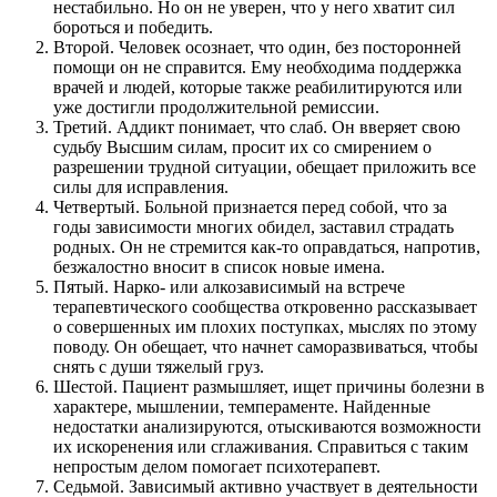
нестабильно. Но он не уверен, что у него хватит сил
бороться и победить.
Второй. Человек осознает, что один, без посторонней
помощи он не справится. Ему необходима поддержка
врачей и людей, которые также реабилитируются или
уже достигли продолжительной ремиссии.
Третий. Аддикт понимает, что слаб. Он вверяет свою
судьбу Высшим силам, просит их со смирением о
разрешении трудной ситуации, обещает приложить все
силы для исправления.
Четвертый. Больной признается перед собой, что за
годы зависимости многих обидел, заставил страдать
родных. Он не стремится как-то оправдаться, напротив,
безжалостно вносит в список новые имена.
Пятый. Нарко- или алкозависимый на встрече
терапевтического сообщества откровенно рассказывает
о совершенных им плохих поступках, мыслях по этому
поводу. Он обещает, что начнет саморазвиваться, чтобы
снять с души тяжелый груз.
Шестой. Пациент размышляет, ищет причины болезни в
характере, мышлении, темпераменте. Найденные
недостатки анализируются, отыскиваются возможности
их искоренения или сглаживания. Справиться с таким
непростым делом помогает психотерапевт.
Седьмой. Зависимый активно участвует в деятельности