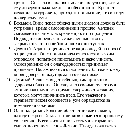
группы. Сначала выполняет мелкие поручения, затем
ему доверяют важные дела и обязанности. Крепнет
желание выздороветь, приходит понимание, что он идет
по верному пути.
Восьмой. Вина перед обиженными людьми должна быть
устранена, время самообвинений прошло. Человек
связывается с ними, искренне просит о прощении.
Подводятся определенные жизненные итоги,
закрывается этап ошибок и плохих поступков.
Девятый. Аддикт оценивает реакцию людей на просьбы
о прощении. Он с пониманием относится к резким
отповедям, попыткам пристыдить и даже унизить.
Одновременно он с благодарностью принимает
прощение. Налаживаются отношения с близкими, ему
вновь доверяют, ждут дома и готовы помочь.
Десятый. Человек ведет себя так, как принято в
здоровом обществе. Он следит за своими чувствами,
эмоциональными реакциями, сдерживает желания,
которые могут причинить вред. Его уважают в
терапевтическом сообществе, уже обращаются за
помощью и советами.
Одиннадцатый. Больной обретает новые навыки,
находит скрытый талант или возвращается к прошлому
увлечению. В его жизни вновь есть мир, гармония,
умиротворенность, спокойствие. Иногда появляется