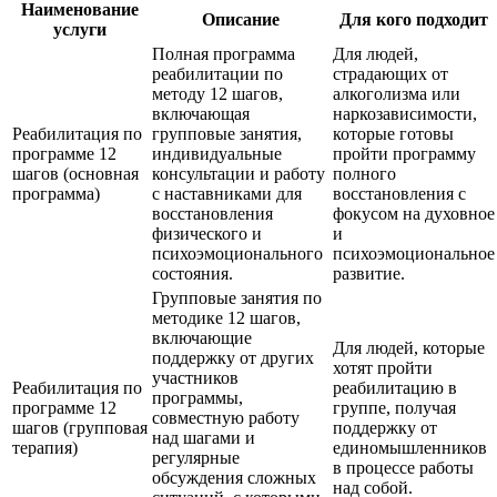
Наименование
Описание
Для кого подходит
услуги
Полная программа
Для людей,
реабилитации по
страдающих от
методу 12 шагов,
алкоголизма или
включающая
наркозависимости,
Реабилитация по
групповые занятия,
которые готовы
программе 12
индивидуальные
пройти программу
шагов (основная
консультации и работу
полного
программа)
с наставниками для
восстановления с
восстановления
фокусом на духовное
физического и
и
психоэмоционального
психоэмоциональное
состояния.
развитие.
Групповые занятия по
методике 12 шагов,
включающие
Для людей, которые
поддержку от других
хотят пройти
участников
Реабилитация по
реабилитацию в
программы,
программе 12
группе, получая
совместную работу
шагов (групповая
поддержку от
над шагами и
терапия)
единомышленников
регулярные
в процессе работы
обсуждения сложных
над собой.