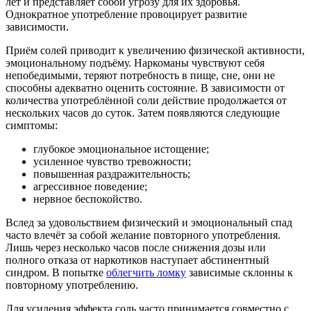
лет и представляет собой угрозу для их здоровья.
Однократное употребление провоцирует развитие
зависимости.
Приём солей приводит к увеличению физической активности,
эмоциональному подъёму. Наркоманы чувствуют себя
непобедимыми, теряют потребность в пище, сне, они не
способны адекватно оценить состояние. В зависимости от
количества употреблённой соли действие продолжается от
нескольких часов до суток. Затем появляются следующие
симптомы:
глубокое эмоциональное истощение;
усиленное чувство тревожности;
повышенная раздражительность;
агрессивное поведение;
нервное беспокойство.
Вслед за удовольствием физический и эмоциональный спад
часто влечёт за собой желание повторного употребления.
Лишь через несколько часов после снижения дозы или
полного отказа от наркотиков наступает абстинентный
синдром. В попытке
облегчить ломку
зависимые склонны к
повторному употреблению.
Для усиления эффекта соль часто принимается совместно с