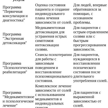
Оценка состояния
Для людей, впервые
Программа
пациента и создание
обратившихся за
"Первичная
индивидуального
помощью, с
консультация и
плана лечения
осознанием
диагностика"
зависимости от солей.
проблемы.
Медикаментозная
Для пациентов с
детоксикация для
острым отравлением
Программа
устранения острых
солями или с
"Экстренная
симптомов
быстрым
детоксикация"
интоксикации
прогрессированием
солями.
зависимости.
Сеансы психотерапии
Для пациентов,
для работы с
нуждающихся в
Программа
зависимым
восстановлении
"Психологическая
поведением и
психического
реабилитация"
восстановление
состояния после
психоэмоционального
длительного
состояния.
употребления солей.
Комплексное лечение
зависимости от солей
Программа
Для пациентов с
с использованием
"Медикаментозное
выраженной
медикаментов и
и психологическое
зависимостью от
индивидуальных
лечение"
солей.
сеансов